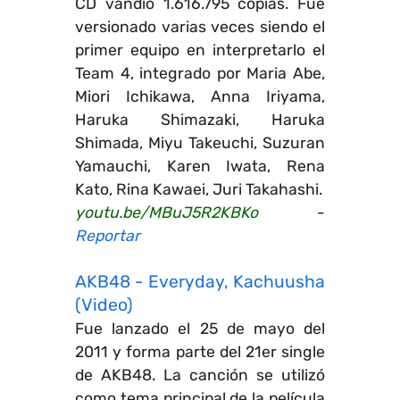
CD vandió 1.616.795 copias. Fue
versionado varias veces siendo el
primer equipo en interpretarlo el
Team 4, integrado por Maria Abe,
Miori Ichikawa, Anna Iriyama,
Haruka Shimazaki, Haruka
Shimada, Miyu Takeuchi, Suzuran
Yamauchi, Karen Iwata, Rena
Kato, Rina Kawaei, Juri Takahashi.
youtu.be/MBuJ5R2KBKo
-
Reportar
AKB48 - Everyday, Kachuusha
(Video)
Fue lanzado el 25 de mayo del
2011 y forma parte del 21er single
de AKB48. La canción se utilizó
como tema principal de la película