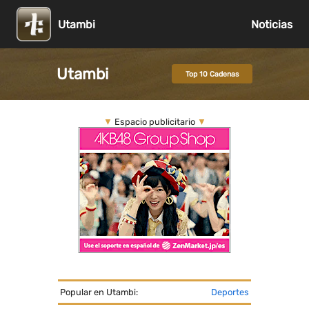
Utambi
Noticias
Utambi
Top 10 Cadenas
▼
Espacio publicitario
▼
Popular en Utambi:
Deportes