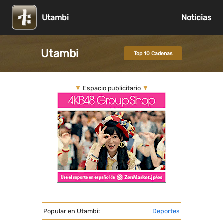
Utambi
Noticias
Utambi
Top 10 Cadenas
▼
Espacio publicitario
▼
Popular en Utambi:
Deportes