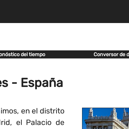
onóstico del tiempo
Conversor de d
es - España
mos, en el distrito
id, el Palacio de