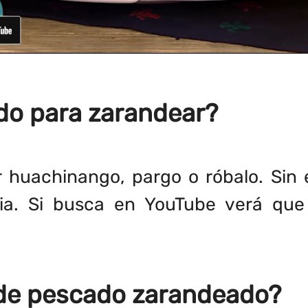
ado para zarandear?
 huachinango, pargo o róbalo. Sin e
ia. Si busca en YouTube verá que l
s de pescado zarandeado?