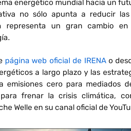
ema energético mundial hacia un futu
iativa no sólo apunta a reducir l
én representa un gran cambio en
ía.
de
página web oficial de IRENA
o des
rgéticos a largo plazo y las estrate
cia emisiones cero para mediados d
para frenar la crisis climática, c
e Welle en su canal oficial de YouTu